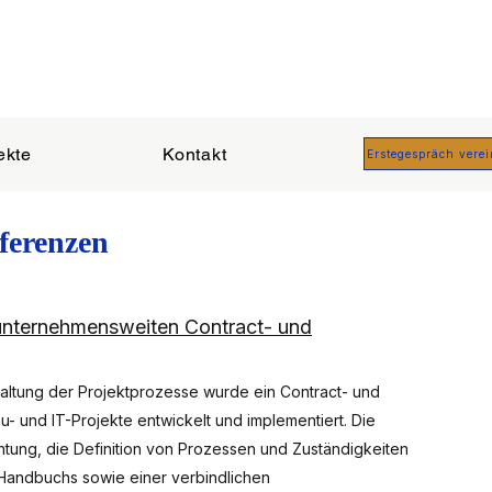
ekte
Kontakt
Erstegespräch vere
ferenzen
unternehmensweiten Contract- und
ltung der Projektprozesse wurde ein Contract- und
 und IT-Projekte entwickelt und implementiert. Die
htung, die Definition von Prozessen und Zuständigkeiten
M-Handbuchs sowie einer verbindlichen