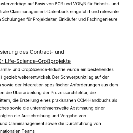
sterverträge auf Basis von BGB und VOB/B für Einheits- und
entrale Claimmanagement-Datenbank eingeführt und relevante
Schulungen für Projektleiter, Einkäufer und Fachingenieure
isierung des Contract- und
 Life-Science-Großprojekte
harma- und CropScience-Industrie wurde ein bestehendes
gezielt weiterentwickelt. Der Schwerpunkt lag auf der
en sowie der Integration spezifischer Anforderungen aus dem
en die Überarbeitung der Prozessarchitektur, die
ättern, die Erstellung eines praxisnahen CCM-Handbuchs als
uches sowie die unternehmensweite Abstimmung einer
rfolgten die Ausschreibung und Vergabe von
t- und Claimmanagement sowie die Durchführung von
inationalen Teams.